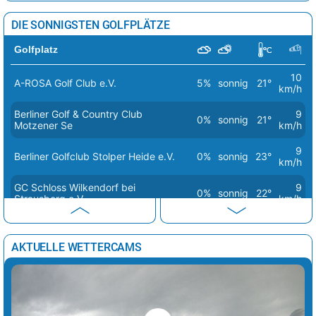
DIE SONNIGSTEN GOLFPLÄTZE
Golfplatz
10
A-ROSA Golf Club e.V.
5%
sonnig
21°
km/h
Berliner Golf & Country Club
9
0%
sonnig
21°
Motzener Se
km/h
9
Berliner Golfclub Stolper Heide e.V.
0%
sonnig
23°
km/h
GC Schloss Wilkendorf bei
9
0%
sonnig
22°
Strausberg e.V
km/h
10
GOFUS e.V.
5%
sonnig
21°
km/h
AKTUELLE WETTERCAMS
8
Golf Club Mahlow e.V.
0%
sonnig
22°
km/h
8
Golf in Wall
0%
sonnig
24°
km/h