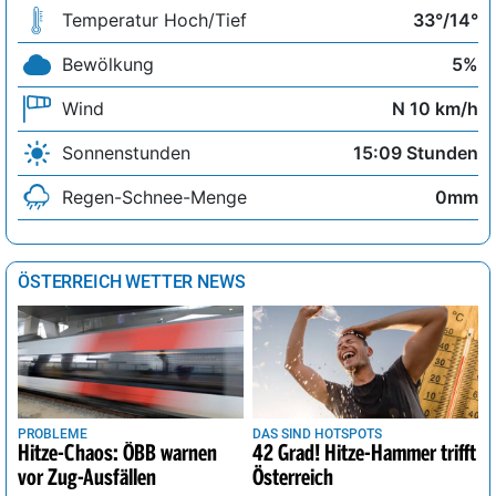
GolfRange Berlin-Großbeeren
0%
sonnig
22°
km/h
Temperatur Hoch/Tief
33°/14°
10
Lausitzer Golfclub e.V.
13%
heiter
21°
Bewölkung
5%
km/h
Wind
N 10 km/h
9
Märkischer Golfclub Potsdam e.V.
1%
sonnig
22°
km/h
Sonnenstunden
15:09 Stunden
9
Potsdamer Golfclub e.V.
2%
sonnig
22°
km/h
Regen-Schnee-Menge
0mm
Sporting Club Berlin Scharmützelsee
10
5%
sonnig
21°
e.V.
km/h
ÖSTERREICH WETTER NEWS
PROBLEME
DAS SIND HOTSPOTS
Hitze-Chaos: ÖBB warnen
42 Grad! Hitze-Hammer trifft
vor Zug-Ausfällen
Österreich