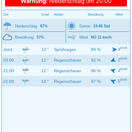
Warnung:
Niederschlag um 20:00
Zeit
Grad
Wetter
Bewölkung
Wind
Niederschlag
87%
Sonne
14:46 Std
Bewölkung
57%
Wind
NO 11 km/h
km/h
4
Jetzt
13 °
Sprühregen
89 %
km/h
2
20:00
12 °
Regenschauer
92 %
km/h
4
21:00
12 °
Regenschauer
96 %
km/h
5
22:00
13 °
Regenschauer
97 %