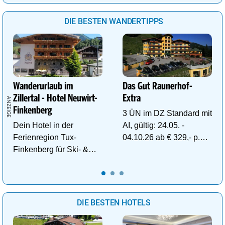
DIE BESTEN WANDERTIPPS
Wanderurlaub im
Das Gut Raunerhof-
Zillertal - Hotel Neuwirt-
Extra
Finkenberg
3 ÜN im DZ Standard mit
Dein Hotel in der
AI, gültig: 24.05. -
Ferienregion Tux-
04.10.26 ab € 329,- p.P.
Finkenberg für Ski- &
inkl. Gratis Dachstein-
Wander-Vergnügen auf
Sommercard.
bis zu 3250m.
DIE BESTEN HOTELS