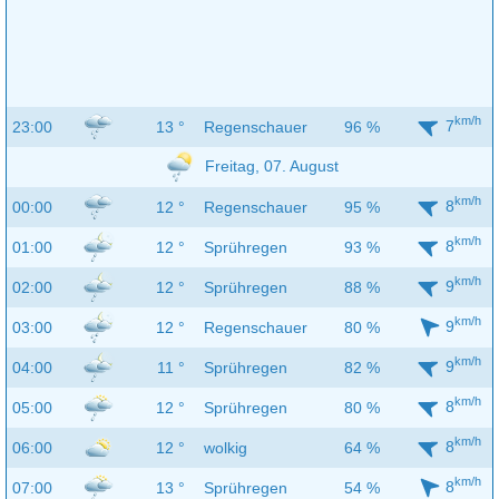
km/h
7
23:00
13 °
Regenschauer
96 %
Freitag, 07. August
km/h
8
00:00
12 °
Regenschauer
95 %
km/h
8
01:00
12 °
Sprühregen
93 %
km/h
9
02:00
12 °
Sprühregen
88 %
km/h
9
03:00
12 °
Regenschauer
80 %
km/h
9
04:00
11 °
Sprühregen
82 %
km/h
8
05:00
12 °
Sprühregen
80 %
km/h
8
06:00
12 °
wolkig
64 %
km/h
8
07:00
13 °
Sprühregen
54 %