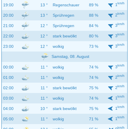
km/h
1
19:00
13 °
Regenschauer
89 %
km/h
2
20:00
13 °
Sprühregen
88 %
km/h
3
21:00
12 °
Sprühregen
84 %
km/h
3
22:00
12 °
stark bewölkt
80 %
km/h
3
23:00
12 °
wolkig
73 %
Samstag, 08. August
km/h
3
00:00
11 °
wolkig
74 %
km/h
2
01:00
11 °
wolkig
74 %
km/h
2
02:00
11 °
stark bewölkt
75 %
km/h
1
03:00
11 °
wolkig
74 %
km/h
1
04:00
10 °
stark bewölkt
75 %
km/h
1
05:00
11 °
wolkig
71 %
km/h
0