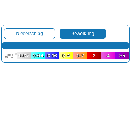
Niederschlag
Bewölkung
mm/ m²/
0.02
0.04
0.16
0.4
0.7
2
4
>5
15min