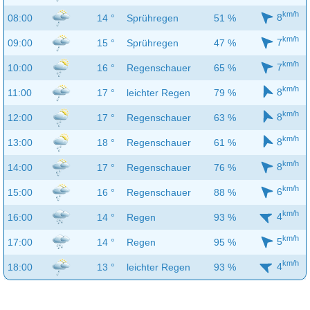
km/h
8
08:00
14 °
Sprühregen
51 %
km/h
7
09:00
15 °
Sprühregen
47 %
km/h
7
10:00
16 °
Regenschauer
65 %
km/h
8
11:00
17 °
leichter Regen
79 %
km/h
8
12:00
17 °
Regenschauer
63 %
km/h
8
13:00
18 °
Regenschauer
61 %
km/h
8
14:00
17 °
Regenschauer
76 %
km/h
6
15:00
16 °
Regenschauer
88 %
km/h
4
16:00
14 °
Regen
93 %
km/h
5
17:00
14 °
Regen
95 %
km/h
4
18:00
13 °
leichter Regen
93 %