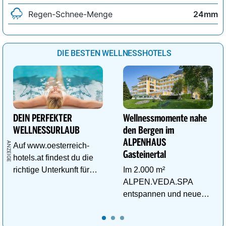
Regen-Schnee-Menge
24mm
DIE BESTEN WELLNESSHOTELS
DEIN PERFEKTER
Wellnessmomente nahe
WELLNESSURLAUB
den Bergen im
ALPENHAUS
Auf www.oesterreich-
Gasteinertal
hotels.at findest du die
richtige Unterkunft für
Im 2.000 m²
deinen perfekten
ALPEN.VEDA.SPA
Wellnessurlaub!
entspannen und neue
Kraft im Tal der
Gesundheit tanken.