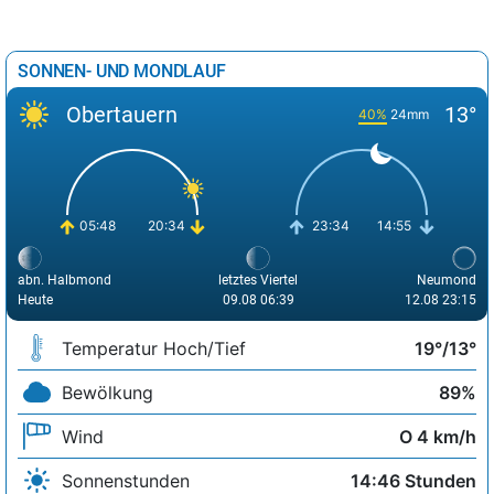
SONNEN- UND MONDLAUF
Obertauern
13°
40%
24mm
05:48
20:34
23:34
14:55
abn. Halbmond
letztes Viertel
Neumond
Heute
09.08 06:39
12.08 23:15
Temperatur Hoch/Tief
19°/13°
Bewölkung
89%
Wind
O 4 km/h
Sonnenstunden
14:46 Stunden