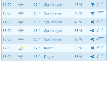
km/h
3
12:00
17 °
Sprühregen
47 %
km/h
5
13:00
18 °
Sprühregen
48 %
km/h
4
14:00
19 °
Sprühregen
42 %
km/h
5
15:00
18 °
Sprühregen
35 %
km/h
4
16:00
18 °
Sprühregen
23 %
km/h
3
17:00
17 °
heiter
26 %
km/h
5
18:00
13 °
Regen
65 %