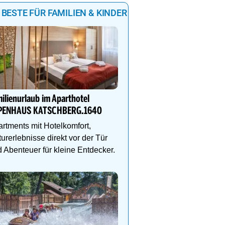
 BESTE FÜR FAMILIEN & KINDER
VILA VITA Pannonia - der
Ort zum Entschleunigen
ilienurlaub im Aparthotel
Das Naturresort ist mehr
PENHAUS KATSCHBERG.1640
Rückzugsort – ein Ort, 
und Geist neue Energie 
rtments mit Hotelkomfort,
urerlebnisse direkt vor der Tür
 Abenteuer für kleine Entdecker.
DEIN PERFEKTER FAMIL
Auf www.oesterreich-hot
findest du die richtige Un