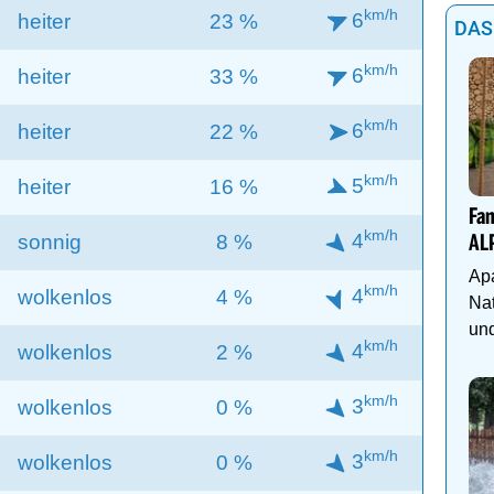
km/h
6
heiter
23 %
DAS
km/h
6
heiter
33 %
km/h
6
heiter
22 %
km/h
5
heiter
16 %
Fam
km/h
4
sonnig
8 %
AL
Apa
km/h
4
wolkenlos
4 %
Nat
und
km/h
4
wolkenlos
2 %
km/h
3
wolkenlos
0 %
km/h
3
wolkenlos
0 %