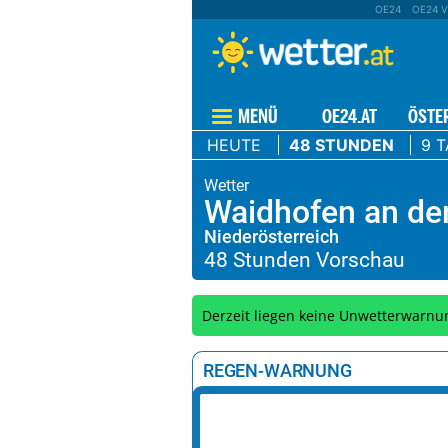
OE24
OE24 V
MENÜ
OE24.AT
ÖSTE
HEUTE
48 STUNDEN
9 
Waidhofen an de
Niederösterreich
Derzeit liegen keine Unwetterwarnu
REGEN-WARNUNG