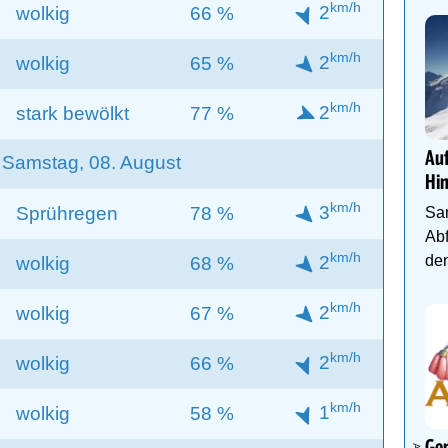
km/h
2
wolkig
66 %
km/h
2
wolkig
65 %
km/h
2
stark bewölkt
77 %
Auf
Samstag, 08. August
Hi
km/h
3
Sprühregen
78 %
Sa
Abf
km/h
2
den
wolkig
68 %
km/h
2
wolkig
67 %
km/h
2
wolkig
66 %
km/h
1
wolkig
58 %