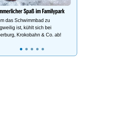
deinen perfekten Famili
merlicher Spaß im Familypark
m das Schwimmbad zu
gweilig ist, kühlt sich bei
erburg, Krokobahn & Co. ab!