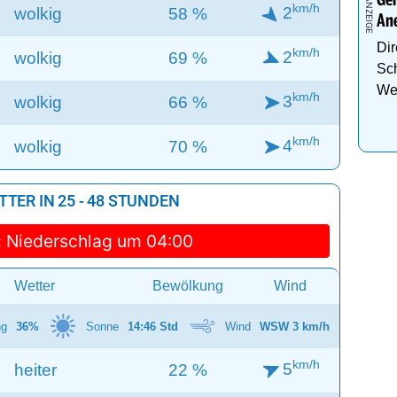
Gen
km/h
2
wolkig
58 %
An
Dir
km/h
2
wolkig
69 %
Sch
We
km/h
3
wolkig
66 %
km/h
4
wolkig
70 %
TER IN 25 - 48 STUNDEN
:
Niederschlag um 04:00
Wetter
Bewölkung
Wind
ng
36%
Sonne
14:46 Std
Wind
WSW 3 km/h
km/h
5
heiter
22 %