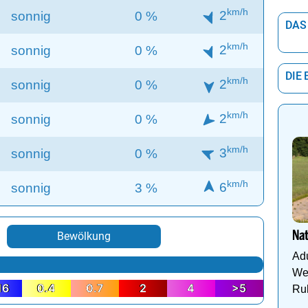
km/h
2
sonnig
0 %
DAS
km/h
2
sonnig
0 %
DIE
km/h
2
sonnig
0 %
km/h
2
sonnig
0 %
km/h
3
sonnig
0 %
km/h
6
sonnig
3 %
Na
Bewölkung
Adu
Wel
16
0.4
0.7
2
4
>5
Ru