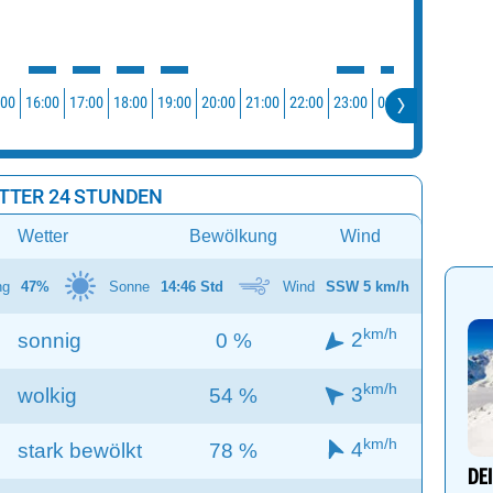
:00
16:00
17:00
18:00
19:00
20:00
21:00
22:00
23:00
00:00
01:00
02:0
TTER 24 STUNDEN
Wetter
Bewölkung
Wind
ng
47%
Sonne
14:46 Std
Wind
SSW 5 km/h
km/h
2
sonnig
0 %
km/h
3
wolkig
54 %
km/h
4
stark bewölkt
78 %
DE