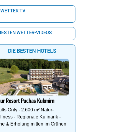
 WETTER TV
 BESTEN WETTER-VIDEOS
DIE BESTEN HOTELS
Thermalhotel LEITNER**
im Thermenresort Loipe
tur Resort Puchas Kukmirn
So einfach wird ein Bad
zum absoluten Lieblings
lts Only - 2.600 m² Natur-
lness - Regionale Kulinarik -
he & Erholung mitten im Grünen