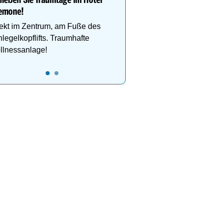
ießen Sie Traumtage im Hotel
emone!
ekt im Zentrum, am Fuße des
legelkopflifts. Traumhafte
llnessanlage!