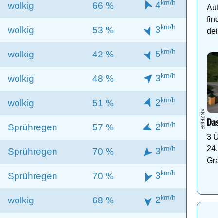
km/h
4
wolkig
66 %
Auf
fin
km/h
3
wolkig
53 %
dei
km/h
5
wolkig
42 %
km/h
3
wolkig
48 %
km/h
2
wolkig
51 %
Das
km/h
2
Sprühregen
57 %
3 Ü
24.
km/h
3
Sprühregen
70 %
Gr
km/h
3
Sprühregen
70 %
km/h
2
wolkig
68 %