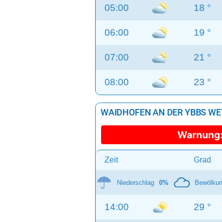
05:00
18 °
06:00
19 °
07:00
21 °
08:00
23 °
WAIDHOFEN AN DER YBBS WET
Warnung
Zeit
Grad
Niederschlag
0%
Bewölku
14:00
29 °