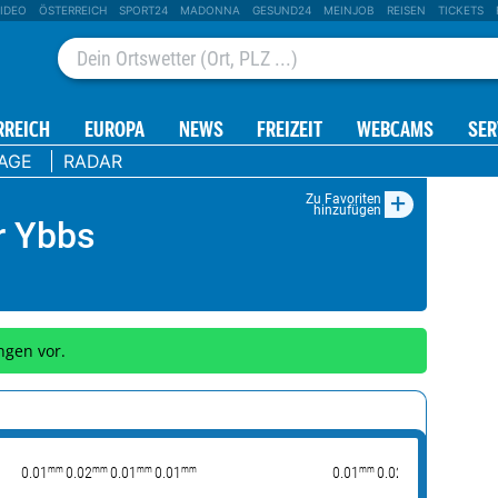
IDEO
ÖSTERREICH
SPORT24
MADONNA
GESUND24
MEINJOB
REISEN
TICKETS
RREICH
EUROPA
NEWS
FREIZEIT
WEBCAMS
SER
TAGE
RADAR
+
Zu Favoriten
hinzufügen
r Ybbs
ngen vor.
mm
mm
mm
mm
mm
mm
0.01
0.02
0.01
0.01
0.01
0.02