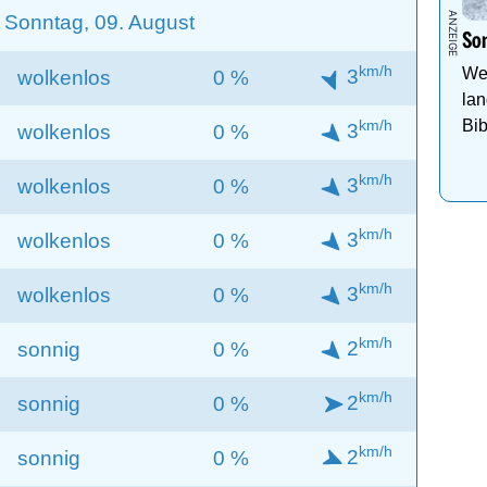
Sonntag, 09. August
Som
km/h
We
3
wolkenlos
0 %
lan
km/h
Bib
3
wolkenlos
0 %
km/h
3
wolkenlos
0 %
km/h
3
wolkenlos
0 %
km/h
3
wolkenlos
0 %
km/h
2
sonnig
0 %
km/h
2
sonnig
0 %
km/h
2
sonnig
0 %