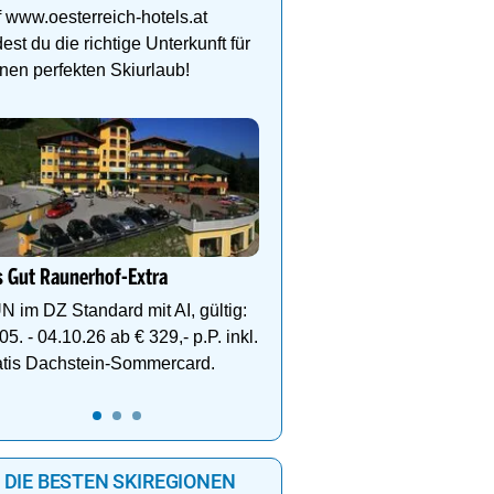
Schlegelkopflifts. Traum
 www.oesterreich-hotels.at
Wellnessanlage!
dest du die richtige Unterkunft für
nen perfekten Skiurlaub!
Dein 4 Sterne Ski- und
Wellnesshotel in Hintert
Alpenbad Hotel Hohenh
Wellness, Ski & Familie
 Gut Raunerhof-Extra
Herzen von Hintertux
N im DZ Standard mit AI, gültig:
05. - 04.10.26 ab € 329,- p.P. inkl.
atis Dachstein-Sommercard.
DIE BESTEN SKIREGIONEN