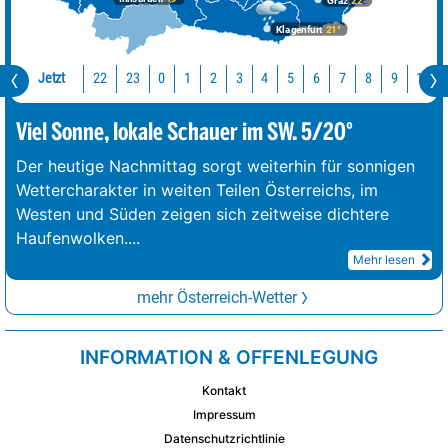
Graz
22°
Klagenfurt
21°
Jetzt
22
23
10
0
1
2
3
4
5
6
7
8
9
Viel Sonne, lokale Schauer im SW. 5/20°
Der heutige Nachmittag sorgt weiterhin für sonnigen
Wettercharakter in weiten Teilen Österreichs, im
Westen und Süden zeigen sich zeitweise dichtere
Haufenwolken.
...
Mehr lesen
mehr Österreich-Wetter
INFORMATION & OFFENLEGUNG
Kontakt
Impressum
Datenschutzrichtlinie