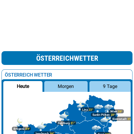
ÖSTERREICHWETTER
ÖSTERREICH WETTER
Morgen
9 Tage
Heute
Linz
23°
Wien
26°
Sankt Pölten
25°
Eisenstadt
25°
Salzburg
21°
Bregenz
24°
Innsbruck
19°