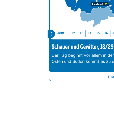
Innsbruck
25°
Jetzt
12
13
14
15
16
Schauer und Gewitter, 18/29
Der Tag beginnt vor allem in de
Osten und Süden kommt es zu e
meh