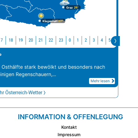
Graz
29°
Klagenfurt
27°
17
18
19
20
21
22
23
0
1
2
3
4
5
6
7
8
°
r Osthälfte stark bewölkt und besonders nach
inigen Regenschauern,
...
Mehr lesen
r Österreich-Wetter
INFORMATION & OFFENLEGUNG
Kontakt
Impressum