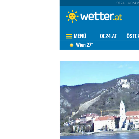
OE24
OE24 V
MENÜ
OE24.AT
ÖSTE
Wien
27°