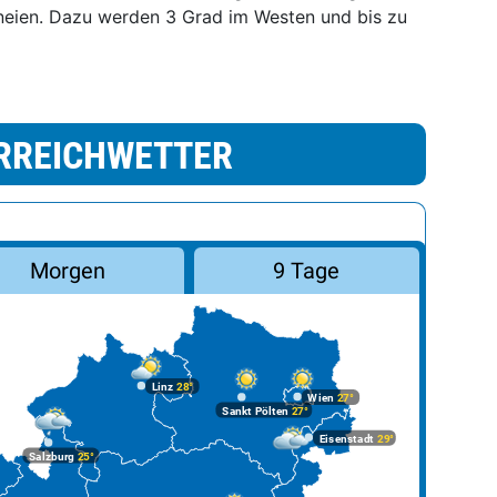
neien. Dazu werden 3 Grad im Westen und bis zu
RREICHWETTER
Morgen
9 Tage
Linz
28°
Wien
27°
Sankt Pölten
27°
Eisenstadt
29°
Salzburg
25°