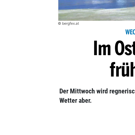
© bergfex.at
WEC
Im Ost
frü
Der Mittwoch wird regneris
Wetter aber.