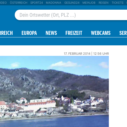
IDEO
ÖSTERREICH
SPORT24
MADONNA
GESUND24
MEINJOB
REISEN
TICKETS
RREICH
EUROPA
NEWS
FREIZEIT
WEBCAMS
SER
17. FEBRUAR 2014 | 12:56 UHR