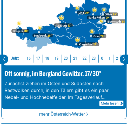
Linz
30°
Wien
29°
Sankt Pölten
29°
Eisenstadt
30°
Salzburg
30°
Bregenz
30°
Innsbruck
29°
Graz
28°
Klagenfurt
27°
Jetzt
16
17
18
19
20
21
22
23
0
1
2
3
Oft sonnig, im Bergland Gewitter. 17/30°
Zunächst ziehen im Osten und Südosten noch
Restwolken durch, in den Tälern gibt es ein paar
Nebel- und Hochnebelfelder. Im Tagesverlauf
...
Mehr lesen
mehr Österreich-Wetter