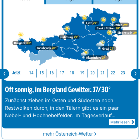
Linz
29°
Wien
29°
Sankt Pölten
28°
Eisenstadt
29°
Salzburg
29°
Bregenz
28°
Innsbruck
28°
Graz
27°
Klagenfurt
27°
Jetzt
14
15
16
17
18
19
20
21
22
23
0
Oft sonnig, im Bergland Gewitter. 17/30°
Zunächst ziehen im Osten und Südosten noch
Restwolken durch, in den Tälern gibt es ein paar
Nebel- und Hochnebelfelder. Im Tagesverlauf
...
Mehr lesen
mehr Österreich-Wetter