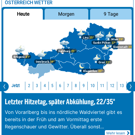
ÖSTERREICH WETTER
Morgen
9 Tage
Heute
Linz
25°
Wien
29°
Sankt Pölten
27°
Eisenstadt
25°
Salzburg
25°
Bregenz
21°
Innsbruck
19°
Graz
23°
Klagenfurt
23°
Jetzt
10
11
12
13
14
2
3
4
5
6
7
8
9
Letzter Hitzetag, später Abkühlung, 22/35°
Von Vorarlberg bis ins nördliche Waldviertel gibt es
bereits in der Früh und am Vormittag erste
Regenschauer und Gewitter. Überall sonst
...
Mehr lesen