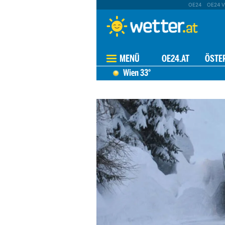
OE24
OE24 V
MENÜ
OE24.AT
ÖSTE
Wien
33°