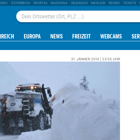
IDEO
ÖSTERREICH
SPORT24
MADONNA
GESUND24
MEINJOB
REISEN
TICKETS
RREICH
EUROPA
NEWS
FREIZEIT
WEBCAMS
SER
31. JÄNNER 2014 | 23:55 UHR