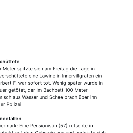
schüttete
eter spitzte sich am Freitag die Lage in
erschüttete eine Lawine in Innervillgraten ein
bert F. war sofort tot. Wenig später wurde in
auer getötet, der im Bachbett 100 Meter
misch aus Wasser und Schee brach über ihn
er Polizei.
neefällen
ermark: Eine Pensionistin (57) rutschte in
farkt auf dem Gehsteig aus und verletzte sich