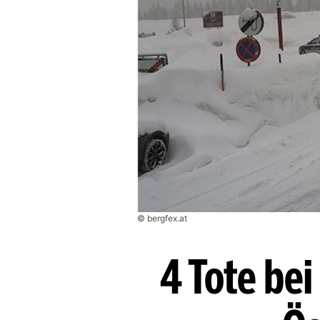
© bergfex.at
4 Tote be