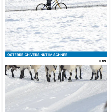
ÖSTERREICH VERSINKT IM SCHNEE
© APA