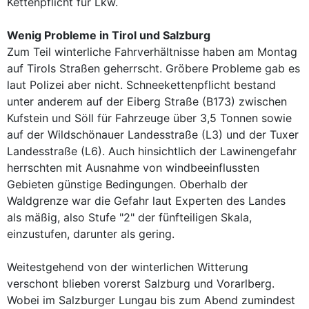
Kettenpflicht für Lkw.
Wenig Probleme in Tirol und Salzburg
Zum Teil winterliche Fahrverhältnisse haben am Montag
auf Tirols Straßen geherrscht. Gröbere Probleme gab es
laut Polizei aber nicht. Schneekettenpflicht bestand
unter anderem auf der Eiberg Straße (B173) zwischen
Kufstein und Söll für Fahrzeuge über 3,5 Tonnen sowie
auf der Wildschönauer Landesstraße (L3) und der Tuxer
Landesstraße (L6). Auch hinsichtlich der Lawinengefahr
herrschten mit Ausnahme von windbeeinflussten
Gebieten günstige Bedingungen. Oberhalb der
Waldgrenze war die Gefahr laut Experten des Landes
als mäßig, also Stufe "2" der fünfteiligen Skala,
einzustufen, darunter als gering.
Weitestgehend von der winterlichen Witterung
verschont blieben vorerst Salzburg und Vorarlberg.
Wobei im Salzburger Lungau bis zum Abend zumindest