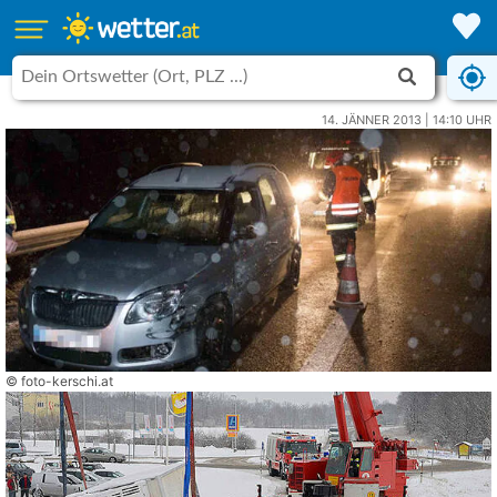
14. JÄNNER 2013 | 14:10 UHR
© foto-kerschi.at