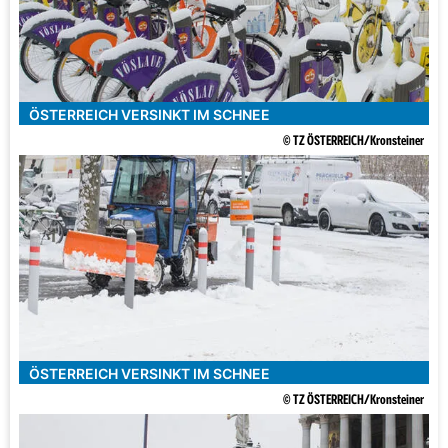
ÖSTERREICH VERSINKT IM SCHNEE
© TZ ÖSTERREICH/Kronsteiner
ÖSTERREICH VERSINKT IM SCHNEE
© TZ ÖSTERREICH/Kronsteiner