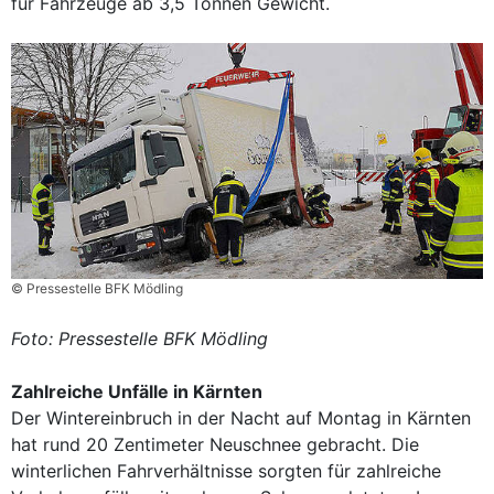
für Fahrzeuge ab 3,5 Tonnen Gewicht.
© Pressestelle BFK Mödling
Foto: Pressestelle BFK Mödling
Zahlreiche Unfälle in Kärnten
Der Wintereinbruch in der Nacht auf Montag in Kärnten
hat rund 20 Zentimeter Neuschnee gebracht. Die
winterlichen Fahrverhältnisse sorgten für zahlreiche