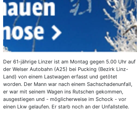
Der 61-jährige Linzer ist am Montag gegen 5.00 Uhr auf
der Welser Autobahn (A25) bei Pucking (Bezirk Linz-
Land) von einem Lastwagen erfasst und getötet
worden. Der Mann war nach einem Sachschadenunfall,
er war mit seinem Wagen ins Rutschen gekommen,
ausgestiegen und - möglicherweise im Schock - vor
einen Lkw gelaufen. Er starb noch an der Unfallstelle.