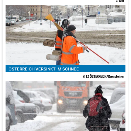
© APA
ÖSTERREICH VERSINKT IM SCHNEE
© TZ ÖSTERREICH/Kronsteiner