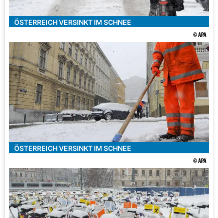
ÖSTERREICH VERSINKT IM SCHNEE
© APA
ÖSTERREICH VERSINKT IM SCHNEE
© APA