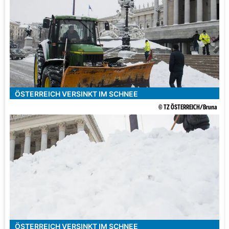
ÖSTERREICH VERSINKT IM SCHNEE
© TZ ÖSTERREICH/Bruna
ÖSTERREICH VERSINKT IM SCHNEE