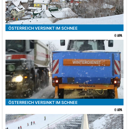
ÖSTERREICH VERSINKT IM SCHNEE
© APA
ÖSTERREICH VERSINKT IM SCHNEE
© APA