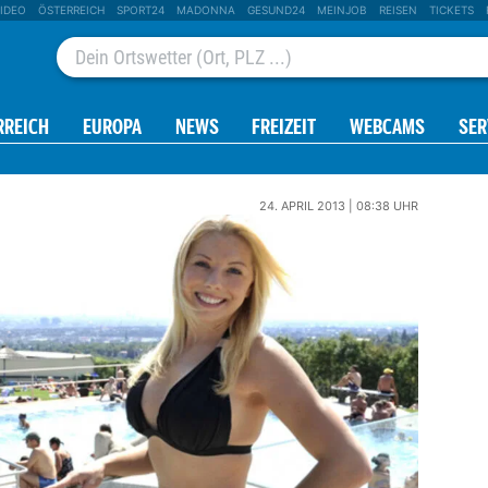
IDEO
ÖSTERREICH
SPORT24
MADONNA
GESUND24
MEINJOB
REISEN
TICKETS
RREICH
EUROPA
NEWS
FREIZEIT
WEBCAMS
SER
24. APRIL 2013 | 08:38 UHR