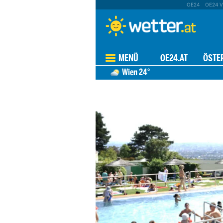
OE24
OE24 V
MENÜ
OE24.AT
ÖSTE
Wien
24°