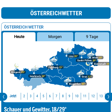
ÖSTERREICHWETTER
ÖSTERREICH WETTER
Morgen
9 Tage
Heute
Linz
20°
Wien
25°
Sankt Pölten
20°
Eisenstadt
26°
Salzburg
19°
Bregenz
20°
Innsbruck
19°
Graz
27°
Klagenfurt
20°
Jetzt
10
11
12
13
14
2
3
4
5
6
7
8
9
Schauer und Gewitter, 18/29°