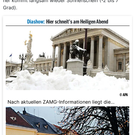
her kommt langsam wieder Sonnenschein (-2 bis 7
Grad).
Diashow:
Hier schneit's am Heiligen Abend
© APA
Nach aktuellen ZAMG-Informationen liegt die
Chance auf Weiße Weihnachten in der
Bundeshauptstadt leider nur bei unter 10%.