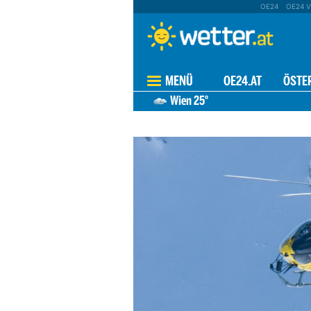
OE24
OE24 V
MENÜ
OE24.AT
ÖSTE
Wien
25°