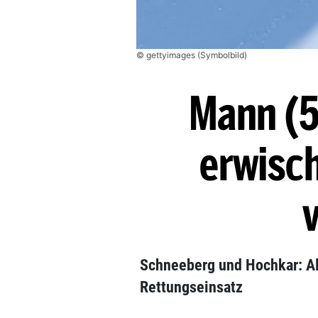
© gettyimages (Symbolbild)
Mann (5
erwisc
v
Schneeberg und Hochkar: Alp
Rettungseinsatz