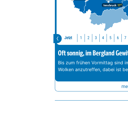
Innsbruck
17°
Jetzt
1
2
3
4
5
6
7
Oft sonnig, im Bergland Gewi
Bis zum frühen Vormittag sind 
Wolken anzutreffen, dabei ist b
meh