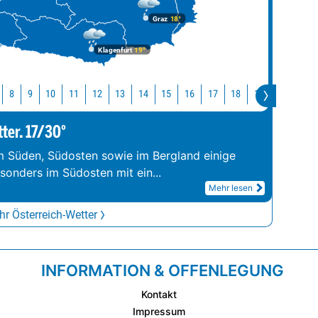
Graz
18°
Klagenfurt
19°
10
11
12
13
14
15
16
17
18
19
20
21
8
9
tter. 17/30°
im Süden, Südosten sowie im Bergland einige
esonders im Südosten mit ein
...
Mehr lesen
r Österreich-Wetter
INFORMATION & OFFENLEGUNG
Kontakt
Impressum