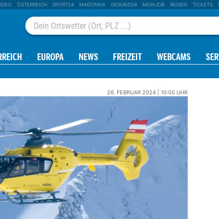
IDEO
ÖSTERREICH
SPORT24
MADONNA
GESUND24
MEINJOB
REISEN
TICKETS
RREICH
EUROPA
NEWS
FREIZEIT
WEBCAMS
SER
26. FEBRUAR 2024 | 10:00 UHR