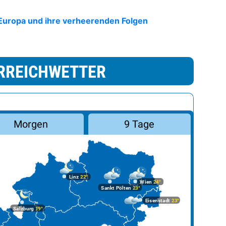
Europa und ihre verheerenden Folgen
RREICHWETTER
Morgen
9 Tage
Linz
22°
Wien
24°
Sankt Pölten
23°
Eisenstadt
23°
Salzburg
19°