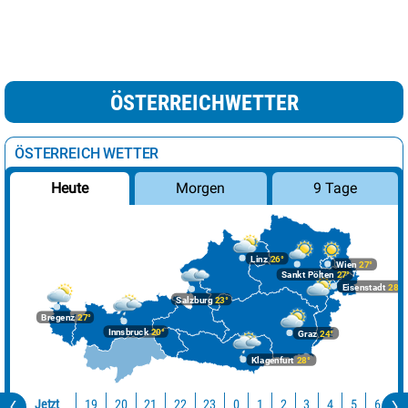
ÖSTERREICHWETTER
ÖSTERREICH WETTER
Morgen
9 Tage
Heute
Linz
26°
Wien
27°
Sankt Pölten
27°
Eisenstadt
28°
Salzburg
23°
Bregenz
27°
Innsbruck
20°
Graz
24°
Klagenfurt
28°
Jetzt
19
20
21
22
23
0
1
2
3
4
5
6
7