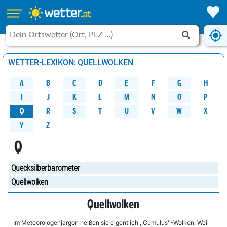
WETTER-LEXIKON: QUELLWOLKEN
A
B
C
D
G
H
E
F
M
K
N
O
P
L
J
I
W
Q
R
S
U
V
X
T
Y
Z
Q
Quecksilberbarometer
Quellwolken
Quellwolken
Im Meteorologenjargon heißen sie eigentlich ,,Cumulus''-Wolken. Weil