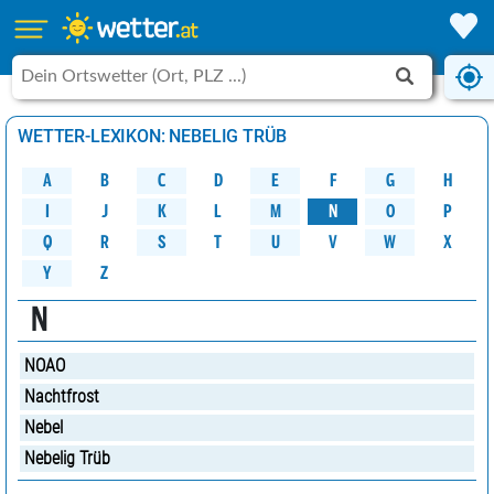
WETTER-LEXIKON: NEBELIG TRÜB
A
B
C
D
G
H
E
F
M
K
N
O
P
L
J
I
W
Q
R
S
U
V
X
T
Y
Z
N
NOAO
Nachtfrost
Nebel
Nebelig Trüb