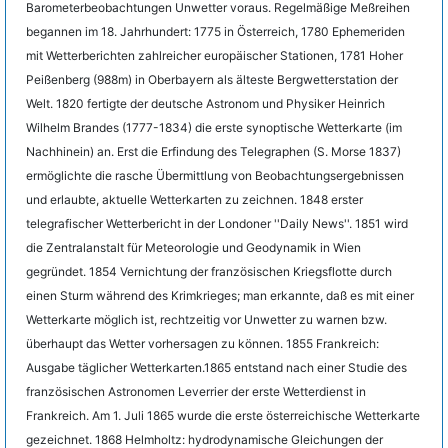
Barometerbeobachtungen Unwetter voraus. Regelmäßige Meßreihen
begannen im 18. Jahrhundert: 1775 in Österreich, 1780 Ephemeriden
mit Wetterberichten zahlreicher europäischer Stationen, 1781 Hoher
Peißenberg (988m) in Oberbayern als älteste Bergwetterstation der
Welt. 1820 fertigte der deutsche Astronom und Physiker Heinrich
Wilhelm Brandes (1777-1834) die erste synoptische Wetterkarte (im
Nachhinein) an. Erst die Erfindung des Telegraphen (S. Morse 1837)
ermöglichte die rasche Übermittlung von Beobachtungsergebnissen
und erlaubte, aktuelle Wetterkarten zu zeichnen. 1848 erster
telegrafischer Wetterbericht in der Londoner ''Daily News''. 1851 wird
die Zentralanstalt für Meteorologie und Geodynamik in Wien
gegründet. 1854 Vernichtung der französischen Kriegsflotte durch
einen Sturm während des Krimkrieges; man erkannte, daß es mit einer
Wetterkarte möglich ist, rechtzeitig vor Unwetter zu warnen bzw.
überhaupt das Wetter vorhersagen zu können. 1855 Frankreich:
Ausgabe täglicher Wetterkarten.1865 entstand nach einer Studie des
französischen Astronomen Leverrier der erste Wetterdienst in
Frankreich. Am 1. Juli 1865 wurde die erste österreichische Wetterkarte
gezeichnet. 1868 Helmholtz: hydrodynamische Gleichungen der