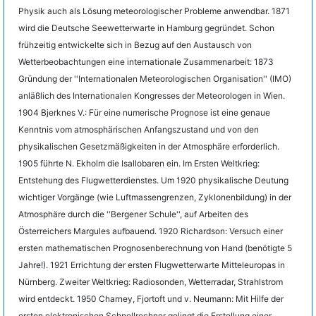
Physik auch als Lösung meteorologischer Probleme anwendbar. 1871
wird die Deutsche Seewetterwarte in Hamburg gegründet. Schon
frühzeitig entwickelte sich in Bezug auf den Austausch von
Wetterbeobachtungen eine internationale Zusammenarbeit: 1873
Gründung der ''Internationalen Meteorologischen Organisation'' (IMO)
anläßlich des Internationalen Kongresses der Meteorologen in Wien.
1904 Bjerknes V.: Für eine numerische Prognose ist eine genaue
Kenntnis vom atmosphärischen Anfangszustand und von den
physikalischen Gesetzmäßigkeiten in der Atmosphäre erforderlich.
1905 führte N. Ekholm die Isallobaren ein. Im Ersten Weltkrieg:
Entstehung des Flugwetterdienstes. Um 1920 physikalische Deutung
wichtiger Vorgänge (wie Luftmassengrenzen, Zyklonenbildung) in der
Atmosphäre durch die ''Bergener Schule'', auf Arbeiten des
Österreichers Margules aufbauend. 1920 Richardson: Versuch einer
ersten mathematischen Prognosenberechnung von Hand (benötigte 5
Jahre!). 1921 Errichtung der ersten Flugwetterwarte Mitteleuropas in
Nürnberg. Zweiter Weltkrieg: Radiosonden, Wetterradar, Strahlstrom
wird entdeckt. 1950 Charney, Fjortoft und v. Neumann: Mit Hilfe der
ersten elektronischen Schnellrechner gelingt die Erstellung einer