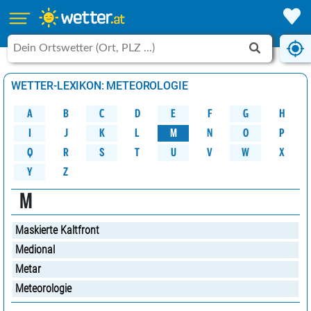
WETTER-LEXIKON: METEOROLOGIE
A
B
C
D
G
H
E
F
M
K
N
O
P
L
J
I
W
Q
R
S
U
V
X
T
Y
Z
M
Maskierte Kaltfront
Medional
Metar
Meteorologie