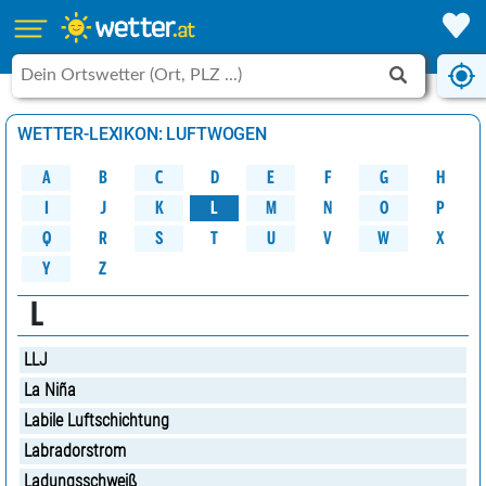
WETTER-LEXIKON: LUFTWOGEN
A
B
C
D
G
H
E
F
M
K
N
O
P
L
J
I
W
Q
R
S
U
V
X
T
Y
Z
L
LLJ
La Niña
Labile Luftschichtung
Labradorstrom
Ladungsschweiß