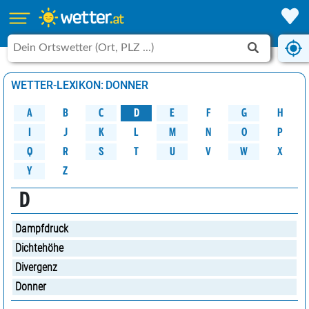
WETTER-LEXIKON: DONNER
A
B
C
D
G
H
E
F
M
K
N
O
P
L
J
I
W
Q
R
S
U
V
X
T
Y
Z
D
Dampfdruck
Dichtehöhe
Divergenz
Donner