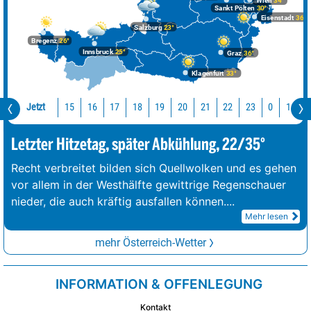
Wien
34°
Sankt Pölten
30°
Eisenstadt
36°
Salzburg
23°
Bregenz
26°
Innsbruck
25°
Graz
36°
Klagenfurt
33°
Jetzt
15
16
17
18
19
20
21
22
23
0
1
2
Letzter Hitzetag, später Abkühlung, 22/35°
Recht verbreitet bilden sich Quellwolken und es gehen
vor allem in der Westhälfte gewittrige Regenschauer
nieder, die auch kräftig ausfallen können.
...
Mehr lesen
mehr Österreich-Wetter
INFORMATION & OFFENLEGUNG
Kontakt