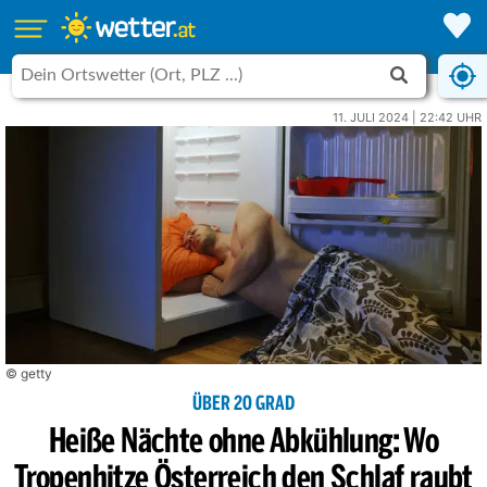
11. JULI 2024 | 22:42 UHR
© getty
ÜBER 20 GRAD
Heiße Nächte ohne Abkühlung: Wo
Tropenhitze Österreich den Schlaf raubt