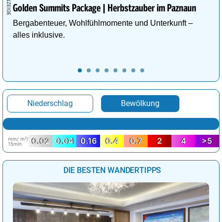
Golden Summits Package | Herbstzauber im Paznaun
Bergabenteuer, Wohlfühlmomente und Unterkunft –
alles inklusive.
Niederschlag
Bewölkung
mm/ m²/
0.02
0.04
0.16
0.4
0.7
2
4
>5
15min
DIE BESTEN WANDERTIPPS