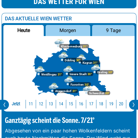
DAS WETTER FÜR WIEN
DAS AKTUELLE WIEN WETTER
Morgen
9 Tage
Heute
Klosterneuburg
31°
Döbling
30°
Kagran
31°
Essling
30°
Innere Stadt
30°
Weidlingau
31°
Favoriten
30°
Atzgersdorf
31°
Schwechat
30°
Jetzt
11
12
13
14
15
16
17
18
19
20
21
Ganztägig scheint die Sonne. 7/21°
Abgesehen von ein paar hohen Wolkenfeldern scheint