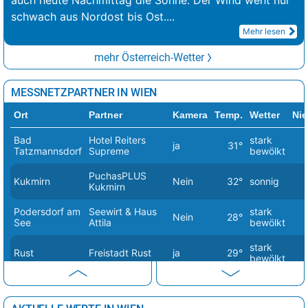
auch heute Nachmittag die Sonne. Der Wind weht nur
schwach aus Nordost bis Ost.
...
Mehr lesen
mehr Österreich-Wetter
MESSNETZPARTNER IN WIEN
Ort
Partner
Kamera
Temp.
Wetter
Nie
Bad
Hotel Reiters
stark
ja
31°
Tatzmannsdorf
Supreme
bewölkt
PuchasPLUS
Kukmirn
Nein
32°
sonnig
Kukmirn
Podersdorf am
Seewirt & Haus
stark
Nein
28°
See
Attila
bewölkt
stark
Rust
Freistadt Rust
ja
29°
bewölkt
Sankt
stark
Margarethen
family PARK
ja
27.2°
bewölkt
im Burgenland