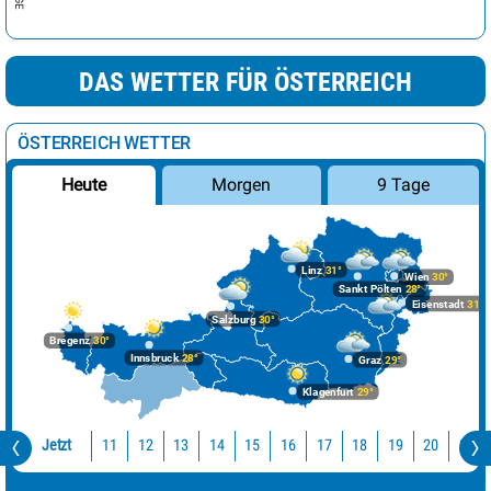
DAS WETTER FÜR ÖSTERREICH
ÖSTERREICH WETTER
Morgen
9 Tage
Heute
Linz
31°
Wien
30°
Sankt Pölten
28°
Eisenstadt
31°
Salzburg
30°
Bregenz
30°
Innsbruck
28°
Graz
29°
Klagenfurt
29°
Jetzt
11
12
13
14
15
16
17
18
19
20
21