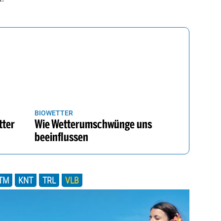
BIOWETTER
tter
Wie Wetterumschwünge uns
beeinflussen
TM
KNT
TRL
VLB