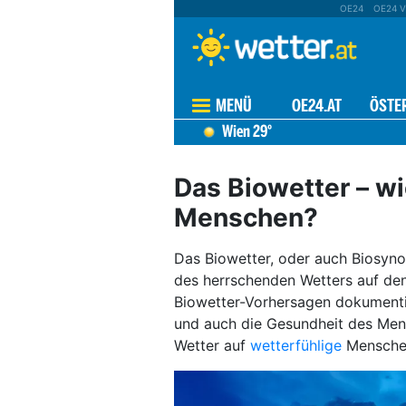
OE24
OE24 V
MENÜ
OE24.AT
ÖSTE
Wien
29°
Das Biowetter – wi
Menschen?
Das Biowetter, oder auch Biosynop
des herrschenden Wetters auf de
Biowetter-Vorhersagen dokumenti
und auch die Gesundheit des Mens
Wetter auf
wetterfühlige
Menschen