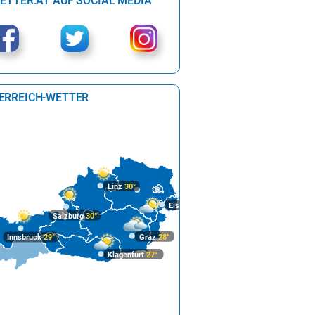
ETTER.AT AUF SOCIAL MEDIA
ERREICH-WETTER
Linz
30°
Eisenstadt
30°
Salzburg
30°
Graz
28°
Innsbruck
29°
Klagenfurt
27°