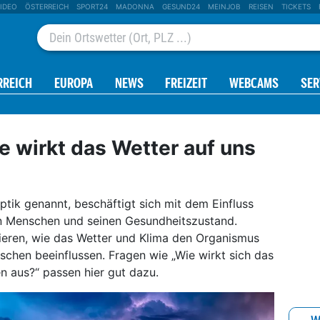
IDEO
ÖSTERREICH
SPORT24
MADONNA
GESUND24
MEINJOB
REISEN
TICKETS
RREICH
EUROPA
NEWS
FREIZEIT
WEBCAMS
SER
e wirkt das Wetter auf uns
tik genannt, beschäftigt sich mit dem Einfluss
n Menschen und seinen Gesundheitszustand.
eren, wie das Wetter und Klima den Organismus
chen beeinflussen. Fragen wie „Wie wirkt sich das
 aus?“ passen hier gut dazu.