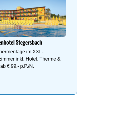
Thermalhotel LEITNER****
im Thermenresort Loipersd
So einfach wird ein Badem
nhotel Stegersbach
zum absoluten Lieblingsta
hermentage im XXL-
zimmer inkl. Hotel, Therme &
b € 99,- p.P./N.