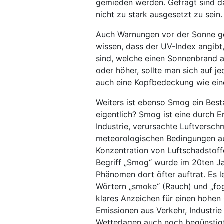
gemieden werden. Gefragt sind da
nicht zu stark ausgesetzt zu sein.
Auch Warnungen vor der Sonne ge
wissen, dass der UV-Index angibt,
sind, welche einen Sonnenbrand a
oder höher, sollte man sich auf j
auch eine Kopfbedeckung wie ein
Weiters ist ebenso Smog ein Best
eigentlich? Smog ist eine durch 
Industrie, verursachte Luftversc
meteorologischen Bedingungen auft
Konzentration von Luftschadstoff
Begriff „Smog“ wurde im 20ten Ja
Phänomen dort öfter auftrat. Es l
Wörtern „smoke“ (Rauch) und „fog
klares Anzeichen für einen hohen
Emissionen aus Verkehr, Industri
Wetterlagen auch noch begünstigt