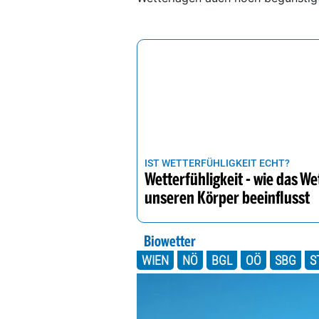
IST WETTERFÜHLIGKEIT ECHT?
Wetterfühligkeit - wie das We
unseren Körper beeinflusst
Biowetter
WIEN
NÖ
BGL
OÖ
SBG
S