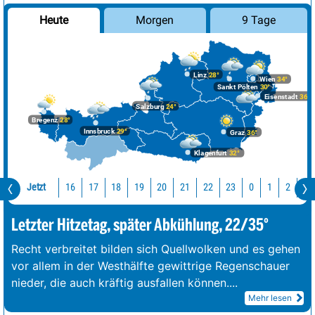
Morgen
9 Tage
Heute
Linz
28°
Wien
34°
Sankt Pölten
30°
Eisenstadt
36°
Salzburg
24°
Bregenz
28°
Innsbruck
29°
Graz
36°
Klagenfurt
32°
Jetzt
16
17
18
19
20
21
22
23
0
1
2
3
Letzter Hitzetag, später Abkühlung, 22/35°
Recht verbreitet bilden sich Quellwolken und es gehen
vor allem in der Westhälfte gewittrige Regenschauer
nieder, die auch kräftig ausfallen können.
...
Mehr lesen