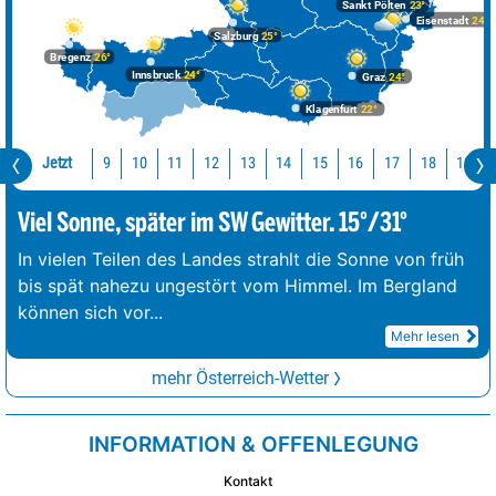
Sankt Pölten
23°
Eisenstadt
24°
Salzburg
25°
Bregenz
26°
Innsbruck
24°
Graz
24°
Klagenfurt
22°
Jetzt
10
11
12
13
14
15
16
17
18
19
9
Viel Sonne, später im SW Gewitter. 15°/31°
In vielen Teilen des Landes strahlt die Sonne von früh
bis spät nahezu ungestört vom Himmel. Im Bergland
können sich vor
...
Mehr lesen
mehr Österreich-Wetter
INFORMATION & OFFENLEGUNG
Kontakt