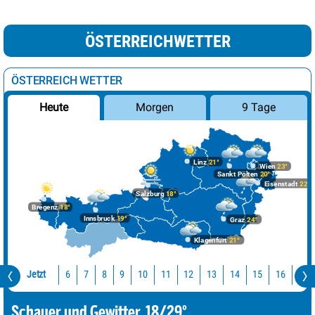
ÖSTERREICHWETTER
ÖSTERREICH WETTER
Morgen
9 Tage
Heute
Linz
21°
Wien
23°
Sankt Pölten
20°
Eisenstadt
22°
Salzburg
18°
Bregenz
18°
Innsbruck
19°
Graz
24°
Klagenfurt
21°
Jetzt
10
11
12
13
14
15
16
17
6
7
8
9
Schauer und Gewitter, 18/29°