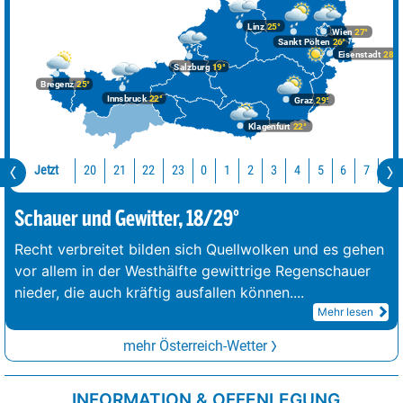
Linz
25°
Wien
27°
Sankt Pölten
26°
Eisenstadt
28°
Salzburg
19°
Bregenz
25°
Innsbruck
22°
Graz
29°
Klagenfurt
22°
Jetzt
20
21
22
23
0
1
2
3
4
5
6
7
8
Schauer und Gewitter, 18/29°
Recht verbreitet bilden sich Quellwolken und es gehen
vor allem in der Westhälfte gewittrige Regenschauer
nieder, die auch kräftig ausfallen können.
...
Mehr lesen
mehr Österreich-Wetter
INFORMATION & OFFENLEGUNG