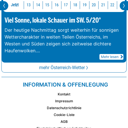
Jetzt
13
14
15
16
17
18
19
20
21
22
23
Viel Sonne, lokale Schauer im SW. 5/20°
Der heutige Nachmittag sorgt weiterhin für sonnigen
Wettercharakter in weiten Teilen Österreichs, im
Westen und Süden zeigen sich zeitweise dichtere
Haufenwolken.
...
Mehr lesen
mehr Österreich-Wetter
INFORMATION & OFFENLEGUNG
Kontakt
Impressum
Datenschutzrichtlinie
Cookie-Liste
AGB