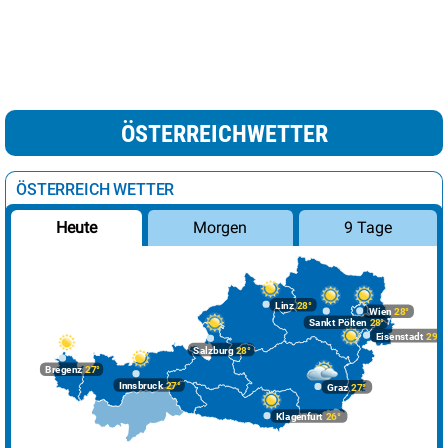
ÖSTERREICHWETTER
ÖSTERREICH WETTER
Morgen
9 Tage
Heute
Linz
28°
Wien
28°
Sankt Pölten
28°
Eisenstadt
29°
Salzburg
28°
Bregenz
27°
Innsbruck
27°
Graz
27°
Klagenfurt
26°