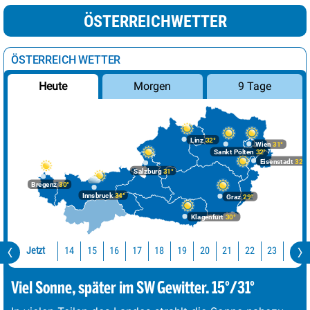
ÖSTERREICHWETTER
ÖSTERREICH WETTER
Morgen
9 Tage
Heute
Linz
32°
Wien
31°
Sankt Pölten
32°
Eisenstadt
32°
Salzburg
31°
Bregenz
30°
Innsbruck
34°
Graz
29°
Klagenfurt
30°
Jetzt
14
15
16
17
18
19
20
21
22
23
0
Viel Sonne, später im SW Gewitter. 15°/31°