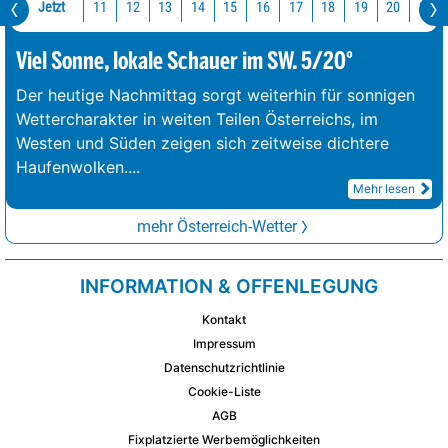
Jetzt
11
12
13
14
15
16
17
18
19
20
21
Viel Sonne, lokale Schauer im SW. 5/20°
Der heutige Nachmittag sorgt weiterhin für sonnigen
Wettercharakter in weiten Teilen Österreichs, im
Westen und Süden zeigen sich zeitweise dichtere
Haufenwolken.
...
Mehr lesen
mehr Österreich-Wetter
INFORMATION & OFFENLEGUNG
Kontakt
Impressum
Datenschutzrichtlinie
Cookie-Liste
AGB
Fixplatzierte Werbemöglichkeiten