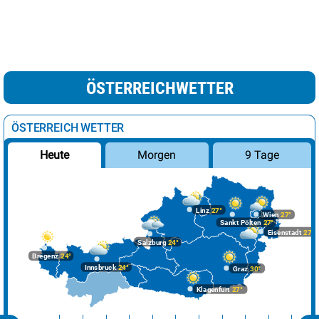
ÖSTERREICHWETTER
ÖSTERREICH WETTER
Morgen
9 Tage
Heute
Linz
27°
Wien
27°
Sankt Pölten
27°
Eisenstadt
27°
Salzburg
24°
Bregenz
24°
Innsbruck
24°
Graz
30°
Klagenfurt
27°