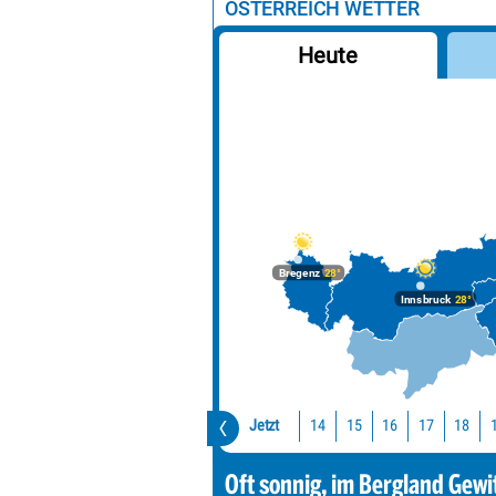
ÖSTERREICH WETTER
Heute
Bregenz
28°
Innsbruck
28°
Jetzt
14
15
16
17
18
Oft sonnig, im Bergland Gewi