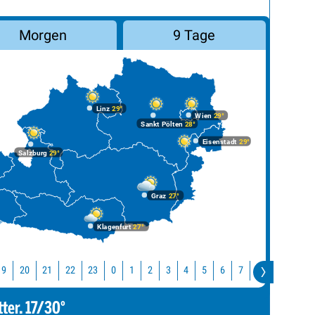
Morgen
9 Tage
Linz
29°
Wien
29°
Sankt Pölten
28°
Eisenstadt
29°
Salzburg
29°
Graz
27°
Klagenfurt
27°
19
20
21
22
23
10
0
1
2
3
4
5
6
7
8
9
tter. 17/30°