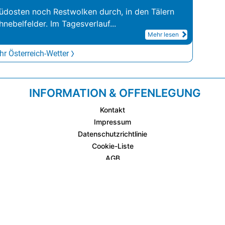
üdosten noch Restwolken durch, in den Tälern
hnebelfelder. Im Tagesverlauf
...
Mehr lesen
r Österreich-Wetter
INFORMATION & OFFENLEGUNG
Kontakt
Impressum
Datenschutzrichtlinie
Cookie-Liste
AGB
Fixplatzierte Werbemöglichkeiten
AGB für Werbeeinschaltungen
wetter.at Partner (Messstation & WetterCam)
Cookie Einstellungen und Widerruf