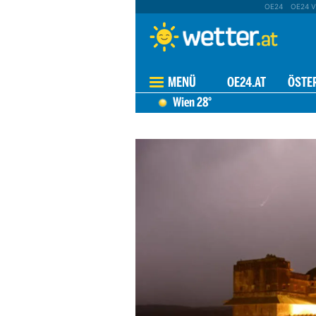
OE24
OE24 V
MENÜ
OE24.AT
ÖSTE
Wien
28°