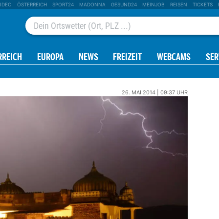
IDEO
ÖSTERREICH
SPORT24
MADONNA
GESUND24
MEINJOB
REISEN
TICKETS
RREICH
EUROPA
NEWS
FREIZEIT
WEBCAMS
SER
26. MAI 2014 | 09:37 UHR