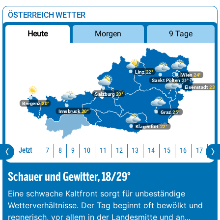
ÖSTERREICH WETTER
Morgen
9 Tage
Heute
Linz
22°
Wien
24°
Sankt Pölten
21°
Eisenstadt
23°
Salzburg
20°
Bregenz
20°
Innsbruck
20°
Graz
25°
Klagenfurt
22°
Jetzt
10
11
12
13
14
15
16
17
18
7
8
9
Schauer und Gewitter, 18/29°
Eine schwache Kaltfront sorgt für unbeständige
Wetterverhältnisse. Der Tag beginnt oft bewölkt und
regnerisch, vor allem in der Landesmitte und an
...