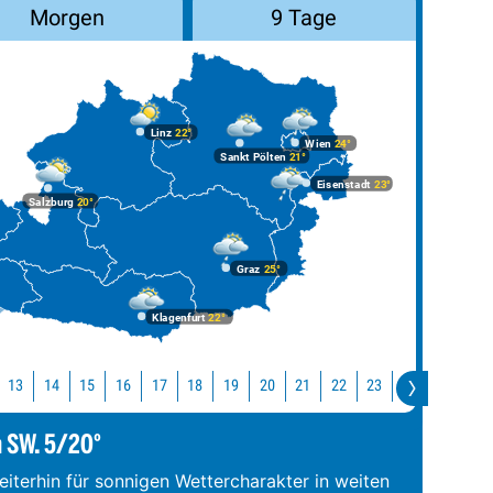
Morgen
9 Tage
Linz
22°
Wien
24°
Sankt Pölten
21°
Eisenstadt
23°
Salzburg
20°
Graz
25°
Klagenfurt
22°
13
14
15
16
17
18
19
20
21
22
23
0
1
2
m SW. 5/20°
iterhin für sonnigen Wettercharakter in weiten