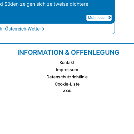
nd Süden zeigen sich zeitweise dichtere
Mehr lesen
r Österreich-Wetter
INFORMATION & OFFENLEGUNG
Kontakt
Impressum
Datenschutzrichtlinie
Cookie-Liste
AGB
Fixplatzierte Werbemöglichkeiten
AGB für Werbeeinschaltungen
wetter.at Partner (Messstation & WetterCam)
Cookie Einstellungen und Widerruf