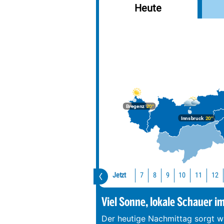
Heute
Bregenz
20°
Innsbruck
20°
Jetzt
10
11
12
7
8
9
Viel Sonne, lokale Schauer i
Der heutige Nachmittag sorgt we