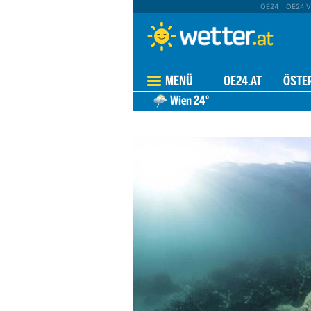
OE24
OE24 V
MENÜ
OE24.AT
ÖSTE
Wien
24°