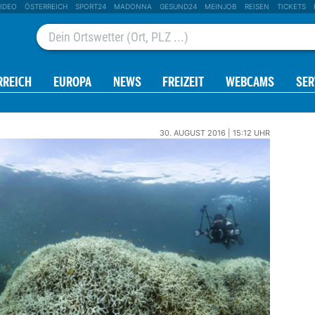
IDEO
ÖSTERREICH
SPORT24
MADONNA
GESUND24
MEINJOB
REISEN
TICKETS
RREICH
EUROPA
NEWS
FREIZEIT
WEBCAMS
SER
30. AUGUST 2016 | 15:12 UHR