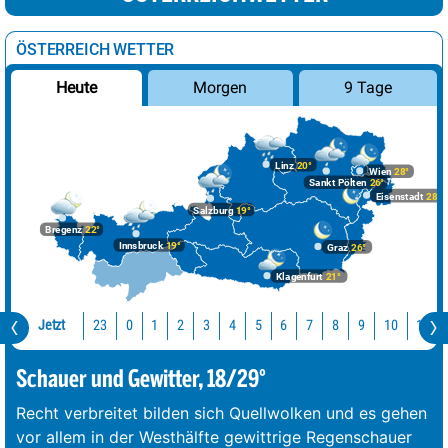
ÖSTERREICH WETTER
Morgen
9 Tage
Heute
Linz
20°
Wien
28°
Sankt Pölten
26°
Eisenstadt
28°
Salzburg
19°
Bregenz
22°
Innsbruck
19°
Graz
26°
Klagenfurt
21°
Jetzt
23
10
11
0
1
2
3
4
5
6
7
8
9
Schauer und Gewitter, 18/29°
Recht verbreitet bilden sich Quellwolken und es gehen
vor allem in der Westhälfte gewittrige Regenschauer