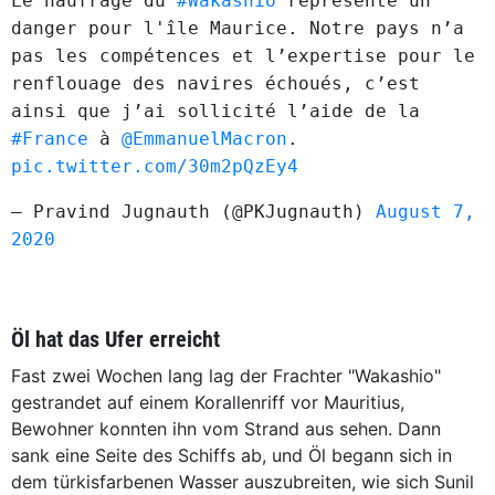
Le naufrage du
#Wakashio
représente un
danger pour l'île Maurice. Notre pays n’a
pas les compétences et l’expertise pour le
renflouage des navires échoués, c’est
ainsi que j’ai sollicité l’aide de la
#France
à
@EmmanuelMacron
.
pic.twitter.com/30m2pQzEy4
— Pravind Jugnauth (@PKJugnauth)
August 7,
2020
Öl hat das Ufer erreicht
Fast zwei Wochen lang lag der Frachter "Wakashio"
gestrandet auf einem Korallenriff vor Mauritius,
Bewohner konnten ihn vom Strand aus sehen. Dann
sank eine Seite des Schiffs ab, und Öl begann sich in
dem türkisfarbenen Wasser auszubreiten, wie sich Sunil