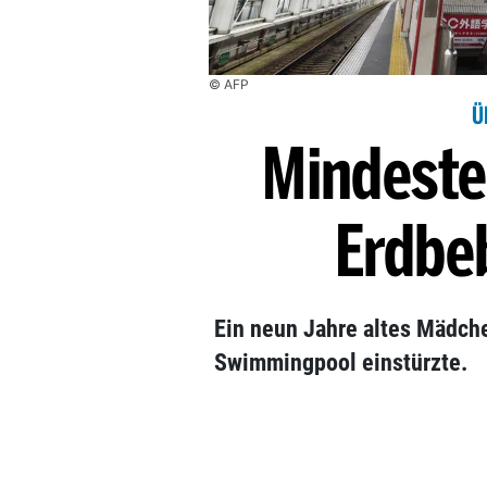
© AFP
Ü
Mindesten
Erdbe
Ein neun Jahre altes Mädche
Swimmingpool einstürzte.