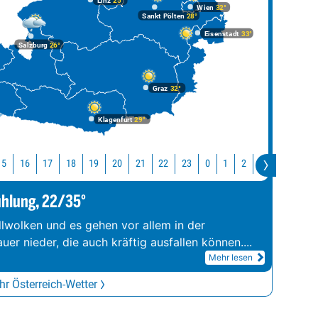
Linz
25°
Wien
32°
Sankt Pölten
28°
Eisenstadt
33°
Salzburg
26°
Graz
32°
Klagenfurt
29°
15
16
17
18
19
20
21
22
23
0
1
2
3
4
5
ühlung, 22/35°
llwolken und es gehen vor allem in der
er nieder, die auch kräftig ausfallen können.
...
Mehr lesen
r Österreich-Wetter