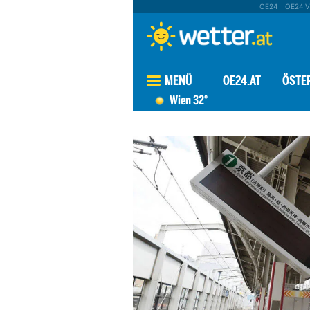
OE24
OE24 V
MENÜ
OE24.AT
ÖSTE
Wien
32°