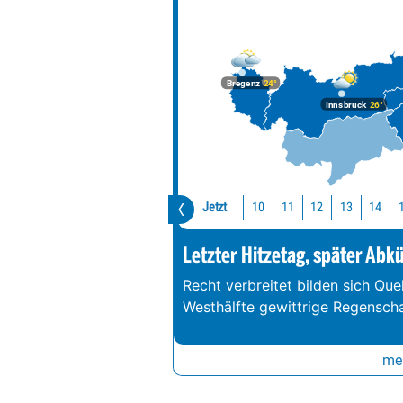
Bregenz
24°
Innsbruck
26°
Jetzt
10
11
12
13
14
Letzter Hitzetag, später Abk
Recht verbreitet bilden sich Que
Westhälfte gewittrige Regenschau
meh