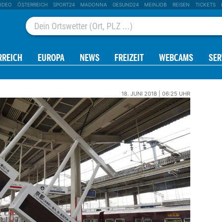
IDEO
ÖSTERREICH
SPORT24
MADONNA
GESUND24
MEINJOB
REISEN
TICKETS
RREICH
EUROPA
NEWS
FREIZEIT
WEBCAMS
SER
18. JUNI 2018 | 06:25 UHR