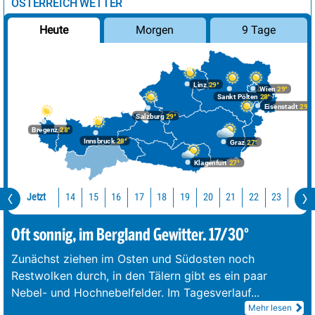
ÖSTERREICH WETTER
Morgen
9 Tage
Heute
Linz
29°
Wien
29°
Sankt Pölten
28°
Eisenstadt
29°
Salzburg
29°
Bregenz
28°
Innsbruck
28°
Graz
27°
Klagenfurt
27°
Jetzt
14
15
16
17
18
19
20
21
22
23
0
Oft sonnig, im Bergland Gewitter. 17/30°
Zunächst ziehen im Osten und Südosten noch
Restwolken durch, in den Tälern gibt es ein paar
Nebel- und Hochnebelfelder. Im Tagesverlauf
...
Mehr lesen