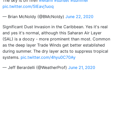
The sky is on fire!!
#Miami
#sunset
#summer
pic.twitter.com/5lEavj1uoq
— Brian McNoldy (@BMcNoldy)
June 22, 2020
Significant Dust Invasion in the Caribbean. Yes it's real
and yes it's normal, although this Saharan Air Layer
(SAL) is a doozy - more prominent than most. Common
as the deep layer Trade Winds get better established
during summer. The dry layer acts to suppress tropical
systems.
pic.twitter.com/4hyu0C70Ay
— Jeff Berardelli (@WeatherProf)
June 21, 2020