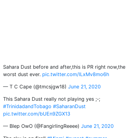
Sahara Dust before and after,this is PR right now,the
worst dust ever.
pic.twitter.com/lLxMv8mo6h
— T C Cape (@tmcsjgw18)
June 21, 2020
This Sahara Dust really not playing yes ;-;
#TrinidadandTobago
#SaharanDust
pic.twitter.com/bUEn9ZGX13
— Blep OwO (@FangirlingReeee)
June 21, 2020