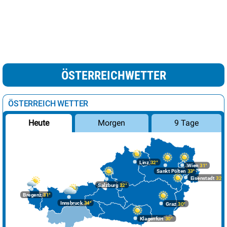
ÖSTERREICHWETTER
ÖSTERREICH WETTER
Morgen
9 Tage
Heute
Linz
32°
Wien
31°
Sankt Pölten
33°
Eisenstadt
32°
Salzburg
32°
Bregenz
31°
Innsbruck
34°
Graz
30°
Klagenfurt
30°