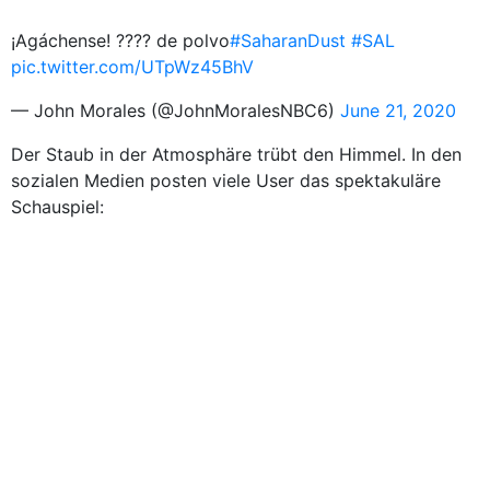
¡Agáchense! ???? de polvo
#SaharanDust
#SAL
pic.twitter.com/UTpWz45BhV
— John Morales (@JohnMoralesNBC6)
June 21, 2020
Der Staub in der Atmosphäre trübt den Himmel. In den
sozialen Medien posten viele User das spektakuläre
Schauspiel: