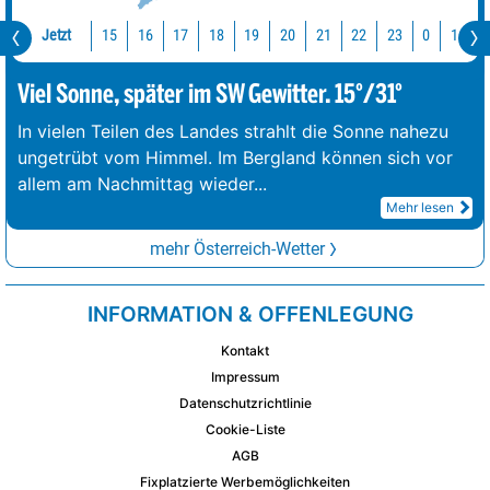
Jetzt
15
16
17
18
19
20
21
22
23
0
1
2
Viel Sonne, später im SW Gewitter. 15°/31°
In vielen Teilen des Landes strahlt die Sonne nahezu
ungetrübt vom Himmel. Im Bergland können sich vor
allem am Nachmittag wieder
...
Mehr lesen
mehr Österreich-Wetter
INFORMATION & OFFENLEGUNG
Kontakt
Impressum
Datenschutzrichtlinie
Cookie-Liste
AGB
Fixplatzierte Werbemöglichkeiten