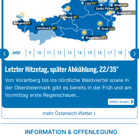
Linz
23°
Wien
30°
Sankt Pölten
26°
Eisenstadt
31°
Salzburg
25°
Bregenz
23°
Innsbruck
23°
Graz
30°
Klagenfurt
27°
Jetzt
10
11
12
13
14
15
16
17
18
19
9
Letzter Hitzetag, später Abkühlung, 22/35°
Von Vorarlberg bis ins nördliche Waldviertel sowie in
der Obersteiermark gibt es bereits in der Früh und am
Vormittag erste Regenschauer
...
Mehr lesen
mehr Österreich-Wetter
INFORMATION & OFFENLEGUNG