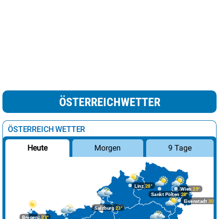
ÖSTERREICHWETTER
ÖSTERREICH WETTER
Morgen
9 Tage
Heute
Linz
28°
Wien
29°
Sankt Pölten
28°
Eisenstadt
30°
Salzburg
23°
Bregenz
28°