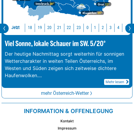
Innsbruck
20°
Graz
23°
Klagenfurt
29°
Jetzt
18
19
20
21
22
23
0
1
2
3
4
5
Viel Sonne, lokale Schauer im SW. 5/20°
Der heutige Nachmittag sorgt weiterhin für sonnigen
Wettercharakter in weiten Teilen Österreichs, im
Westen und Süden zeigen sich zeitweise dichtere
Haufenwolken.
...
Mehr lesen
mehr Österreich-Wetter
INFORMATION & OFFENLEGUNG
Kontakt
Impressum