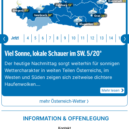
Eisenstadt
23°
Salzburg
18°
Bregenz
20°
Innsbruck
18°
Graz
26°
Klagenfurt
20°
Jetzt
10
11
12
13
14
15
4
5
6
7
8
9
Viel Sonne, lokale Schauer im SW. 5/20°
Der heutige Nachmittag sorgt weiterhin für sonnigen
Wettercharakter in weiten Teilen Österreichs, im
Westen und Süden zeigen sich zeitweise dichtere
Haufenwolken.
...
Mehr lesen
mehr Österreich-Wetter
INFORMATION & OFFENLEGUNG
Kontakt