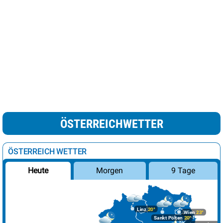
ÖSTERREICHWETTER
ÖSTERREICH WETTER
Morgen
9 Tage
Heute
Linz
20°
Wien
23°
Sankt Pölten
20°