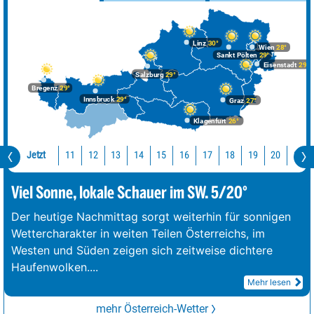
Linz
30°
Wien
28°
Sankt Pölten
29°
Eisenstadt
29°
Salzburg
29°
Bregenz
29°
Innsbruck
29°
Graz
27°
Klagenfurt
26°
Jetzt
11
12
13
14
15
16
17
18
19
20
21
Viel Sonne, lokale Schauer im SW. 5/20°
Der heutige Nachmittag sorgt weiterhin für sonnigen
Wettercharakter in weiten Teilen Österreichs, im
Westen und Süden zeigen sich zeitweise dichtere
Haufenwolken.
...
Mehr lesen
mehr Österreich-Wetter