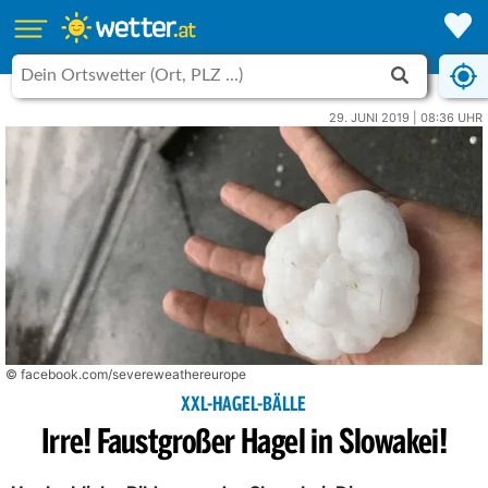
29. JUNI 2019 | 08:36 UHR
© facebook.com/severeweathereurope
XXL-HAGEL-BÄLLE
Irre! Faustgroßer Hagel in Slowakei!