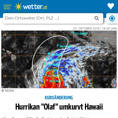
22. OKTOBER 2015 | 14:06 UHR
© NOAA
KURSÄNDERUNG
Hurrikan "Olaf" umkurvt Hawaii