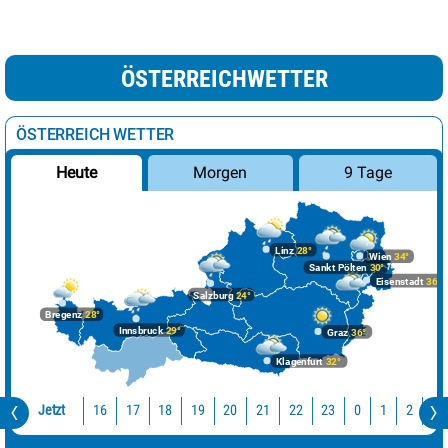
ÖSTERREICHWETTER
ÖSTERREICH WETTER
Morgen
9 Tage
Heute
Linz
28°
Wien
34°
Sankt Pölten
30°
Eisenstadt
36°
Salzburg
24°
Bregenz
28°
Innsbruck
29°
Graz
36°
Klagenfurt
32°
Jetzt
16
17
18
19
20
21
22
23
0
1
2
3