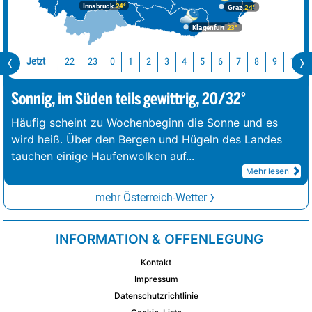
Innsbruck
24°
Graz
24°
Klagenfurt
23°
Jetzt
22
23
10
0
1
2
3
4
5
6
7
8
9
Sonnig, im Süden teils gewittrig, 20/32°
Häufig scheint zu Wochenbeginn die Sonne und es
wird heiß. Über den Bergen und Hügeln des Landes
tauchen einige Haufenwolken auf
...
Mehr lesen
mehr Österreich-Wetter
INFORMATION & OFFENLEGUNG
Kontakt
Impressum
Datenschutzrichtlinie