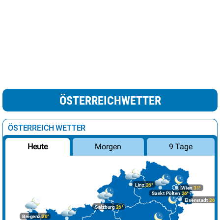
ÖSTERREICHWETTER
ÖSTERREICH WETTER
Morgen
9 Tage
Heute
Linz
26°
Wien
31°
Sankt Pölten
26°
Eisenstadt
26°
Salzburg
26°
Bregenz
26°