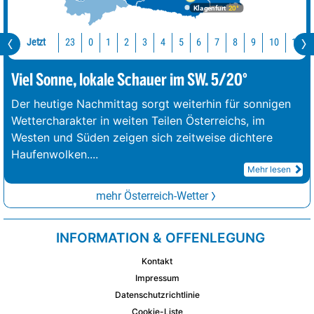
Klagenfurt
20°
Jetzt
23
10
11
0
1
2
3
4
5
6
7
8
9
Viel Sonne, lokale Schauer im SW. 5/20°
Der heutige Nachmittag sorgt weiterhin für sonnigen
Wettercharakter in weiten Teilen Österreichs, im
Westen und Süden zeigen sich zeitweise dichtere
Haufenwolken.
...
Mehr lesen
mehr Österreich-Wetter
INFORMATION & OFFENLEGUNG
Kontakt
Impressum
Datenschutzrichtlinie
Cookie-Liste