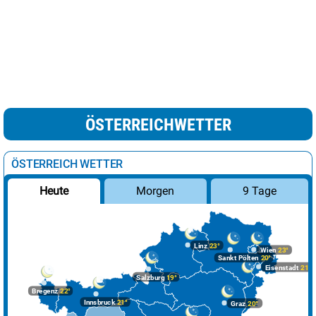
ÖSTERREICHWETTER
ÖSTERREICH WETTER
Morgen
9 Tage
Heute
Linz
23°
Wien
23°
Sankt Pölten
20°
Eisenstadt
21°
Salzburg
19°
Bregenz
22°
Innsbruck
21°
Graz
20°