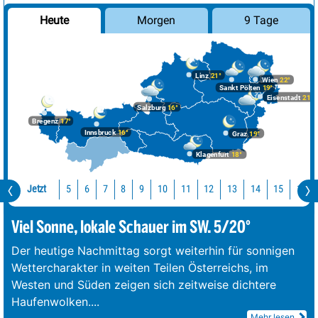
Morgen
9 Tage
Heute
Linz
21°
Wien
22°
Sankt Pölten
19°
Eisenstadt
21°
Salzburg
16°
Bregenz
17°
Innsbruck
16°
Graz
19°
Klagenfurt
18°
Jetzt
10
11
12
13
14
15
16
5
6
7
8
9
Viel Sonne, lokale Schauer im SW. 5/20°
Der heutige Nachmittag sorgt weiterhin für sonnigen
Wettercharakter in weiten Teilen Österreichs, im
Westen und Süden zeigen sich zeitweise dichtere
Haufenwolken.
...
Mehr lesen