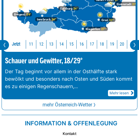
Sankt Pölten
27°
Eisenstadt
27°
Salzburg
24°
Bregenz
24°
Innsbruck
24°
Graz
30°
Klagenfurt
27°
Jetzt
11
12
13
14
15
16
17
18
19
20
21
Schauer und Gewitter, 18/29°
Der Tag beginnt vor allem in der Osthälfte stark
bewölkt und besonders nach Osten und Süden kommt
es zu einigen Regenschauern,
...
Mehr lesen
mehr Österreich-Wetter
INFORMATION & OFFENLEGUNG
Kontakt