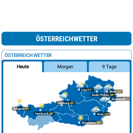
ÖSTERREICHWETTER
ÖSTERREICH WETTER
Morgen
9 Tage
Heute
Linz
31°
Wien
30°
Sankt Pölten
28°
Eisenstadt
31°
Salzburg
30°
Bregenz
30°
Innsbruck
28°
Graz
29°
Klagenfurt
29°