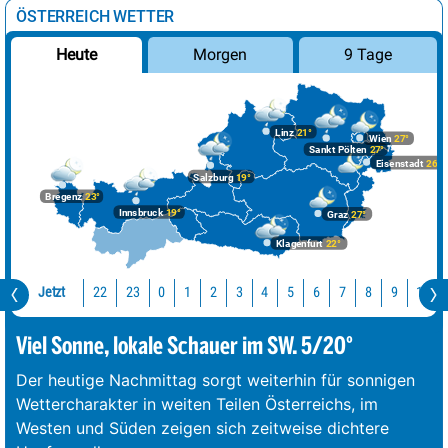
ÖSTERREICH WETTER
Morgen
9 Tage
Heute
Linz
21°
Wien
27°
Sankt Pölten
27°
Eisenstadt
26°
Salzburg
19°
Bregenz
23°
Innsbruck
19°
Graz
27°
Klagenfurt
22°
Jetzt
22
23
10
0
1
2
3
4
5
6
7
8
9
Viel Sonne, lokale Schauer im SW. 5/20°
Der heutige Nachmittag sorgt weiterhin für sonnigen
Wettercharakter in weiten Teilen Österreichs, im
Westen und Süden zeigen sich zeitweise dichtere