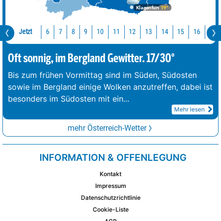
Klagenfurt
19°
Jetzt
10
11
12
13
14
15
16
17
6
7
8
9
Oft sonnig, im Bergland Gewitter. 17/30°
Bis zum frühen Vormittag sind im Süden, Südosten
sowie im Bergland einige Wolken anzutreffen, dabei ist
besonders im Südosten mit ein
...
Mehr lesen
mehr Österreich-Wetter
INFORMATION & OFFENLEGUNG
Kontakt
Impressum
Datenschutzrichtlinie
Cookie-Liste