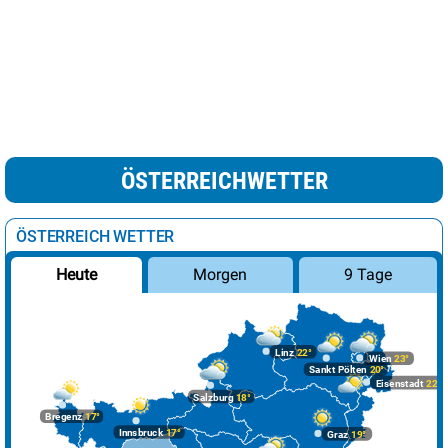
ÖSTERREICHWETTER
ÖSTERREICH WETTER
Morgen
9 Tage
Heute
Linz
22°
Wien
23°
Sankt Pölten
20°
Eisenstadt
22°
Salzburg
18°
Bregenz
17°
Innsbruck
17°
Graz
19°