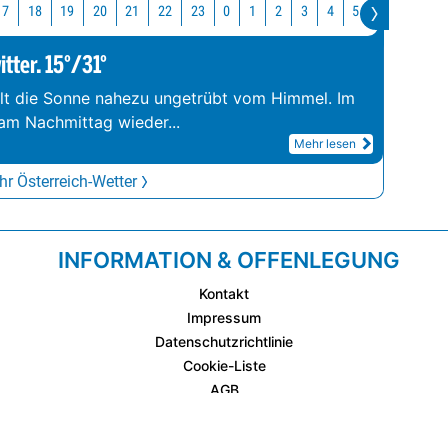
17
18
19
20
21
22
23
0
1
2
3
4
5
6
7
8
tter. 15°/31°
ahlt die Sonne nahezu ungetrübt vom Himmel. Im
 am Nachmittag wieder
...
Mehr lesen
r Österreich-Wetter
INFORMATION & OFFENLEGUNG
Kontakt
Impressum
Datenschutzrichtlinie
Cookie-Liste
AGB
Fixplatzierte Werbemöglichkeiten
AGB für Werbeeinschaltungen