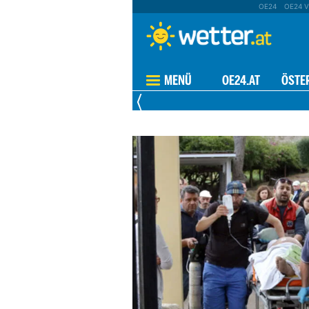
OE24
OE24 V
MENÜ
OE24.AT
ÖSTE