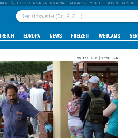
IDEO
ÖSTERREICH
SPORT24
MADONNA
GESUND24
MEINJOB
REISEN
TICKETS
RREICH
EUROPA
NEWS
FREIZEIT
WEBCAMS
SER
29. MAI 2015 | 12:26 UHR