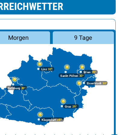
RREICHWETTER
Morgen
9 Tage
Linz
30°
Wien
29°
Sankt Pölten
30°
Eisenstadt
30°
Salzburg
30°
Graz
29°
Klagenfurt
28°