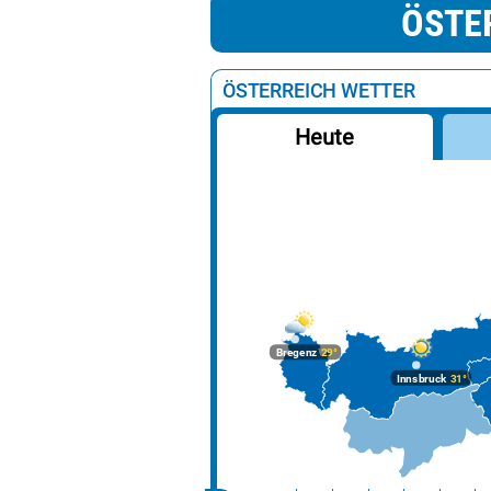
ÖSTE
ÖSTERREICH WETTER
Heute
Bregenz
29°
Innsbruck
31°