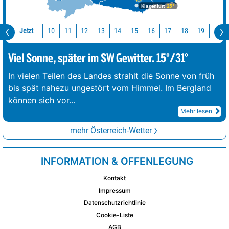
Klagenfurt
25°
Jetzt
10
11
12
13
14
15
16
17
18
19
20
Viel Sonne, später im SW Gewitter. 15°/31°
In vielen Teilen des Landes strahlt die Sonne von früh
bis spät nahezu ungestört vom Himmel. Im Bergland
können sich vor
...
Mehr lesen
mehr Österreich-Wetter
INFORMATION & OFFENLEGUNG
Kontakt
Impressum
Datenschutzrichtlinie
Cookie-Liste
AGB