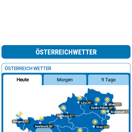
ÖSTERREICHWETTER
ÖSTERREICH WETTER
Morgen
9 Tage
Heute
Linz
28°
Wien
27°
Sankt Pölten
26°
Eisenstadt
27°
Salzburg
27°
Bregenz
28°
Innsbruck
26°
Graz
25°